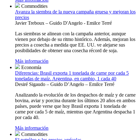
Commodities
Avanza la siembra de la nueva campaña gruesa y mejoran los
precios
Javier Treboux – Guido D'Angelo - Emilce Terré
Las siembras se alinean con la campaña anterior, aunque
vienen por debajo de su ritmo histórico. Además, mejoran los
precios a cosecha a medida que EE. UU. ve alejarse sus
posibilidades de obtener una cosecha récord de soja.
Más información
Economía
Diferencias: Brasil exporta 1 tonelada de carne por cada 5
toneladas de maíz. Argentina, en cambio, 1 cada 40
Desiré Sigaudo – Guido D’Angelo – Emilce Terré
Analizando la evolución de los despachos de maíz y de carne
bovina, aviar y porcina durante los últimos 20 años en ambos
países, puede verse que hoy Brasil exporta 1 tonelada de
carne por cada 5 de maíz, mientras que Argentina despacha 1
por cada 40.
Más información
Commodities
El petróleo y los precios agrícolas